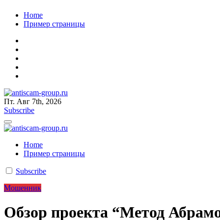
Перейти
Home
к
Пример страницы
содержанию
Пт. Авг 7th, 2026
antiscam-group.ru
мошенник будет пойман
Subscribe
antiscam-group.ru
мошенник будет пойман
Home
Пример страницы
Subscribe
Мошенник
Обзор проекта “Метод Абрам