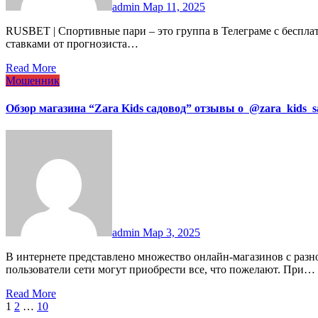
admin
Мар 11, 2025
RUSBET | Спортивные пари – это группа в Телеграме с бесплатными предсказаниями и платными комплексными
ставками от прогнозиста…
Read More
Мошенник
Обзор магазина “Zara Kids садовод” отзывы о @zara_kids_
admin
Мар 3, 2025
В интернете представлено множество онлайн-магазинов с разнообразным ассортиментом товаров. Теперь
пользователи сети могут приобрести все, что пожелают. При…
Read More
Пагинация
1
2
…
10