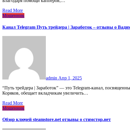
Благодаря помощи капперов,…
Read More
Мошенник
Канал Telegram Путь трейдера | Заработок – отзывы о Вади
admin
Апр 1, 2025
“Путь трейдера | Заработок” — это Telegram-канал, посвященный инвестициям в криптовалюту. Его автор, Вадим
Коряков, обещает вкладчикам увеличить…
Read More
Мошенник
Обзор ключей steamstore.net отзывы о стимстор.нет