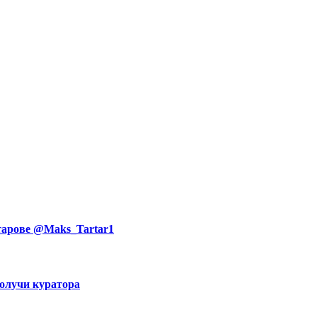
тарове @Maks_Tartar1
Получи куратора