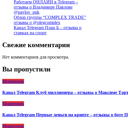
Работаем ОНЛАЙН в Telegram –
отзывы о Владимире Павлове
@pavlov_pnk
Обзор группы “COMPLEX TRADE”
отзывы о @olegcomplex
Канал Telegram План Б – отзывы о
ставках на спорт
Свежие комментарии
Нет комментариев для просмотра.
Вы пропустили
Мошенник
Канал Telegram Клуб миллионера – отзывы о Максиме Тар
Мошенник
Канал Telegram Первые деньги на крипте – отзывы о боте 
Мошенник