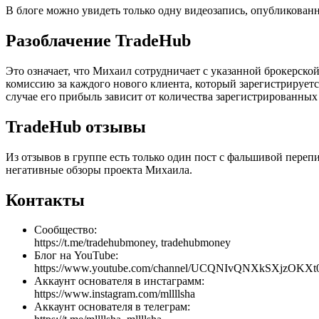
В блоге можно увидеть только одну видеозапись, опубликованн
Разоблачение TradeHub
Это означает, что Михаил сотрудничает с указанной брокерской
комиссию за каждого нового клиента, который зарегистрируется
случае его прибыль зависит от количества зарегистрированных 
TradeHub отзывы
Из отзывов в группе есть только один пост с фальшивой переп
негативные обзоры проекта Михаила.
Контакты
Сообщество:
https://t.me/tradehubmoney, tradehubmoney
Блог на YouTube:
https://www.youtube.com/channel/UCQNIvQNXkSXjzOKX
Аккаунт основателя в инстаграмм:
https://www.instagram.com/mllllsha
Аккаунт основателя в телеграм: