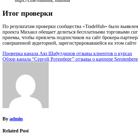
https://t.me/mllllsha, mllllsha
Итог проверки
По результатам проверки сообщества «TradeHub» было выявлен
проекта Михаил обещает делиться бесплатными торговыми сиг
приемы, чтобы привлечь подписчиков на сайт брокера-партнера
совершенной аудиторией, зарегистрировавшейся на этом сайте ч
Навигация
Проверка канала Аяз Шабутдинов отзывы клиентов о курсах
Обзор канала “Сергей Ротенберг” отзывы о каппере Serotenberg
по
записям
By
admin
Related Post