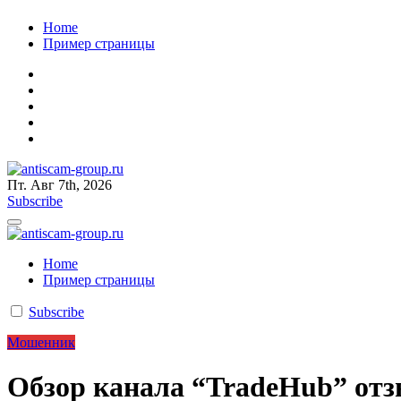
Перейти
Home
к
Пример страницы
содержанию
Пт. Авг 7th, 2026
antiscam-group.ru
мошенник будет пойман
Subscribe
antiscam-group.ru
мошенник будет пойман
Home
Пример страницы
Subscribe
Мошенник
Обзор канала “TradeHub” отзы