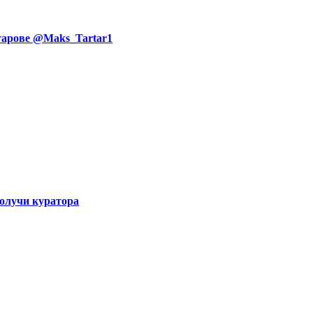
тарове @Maks_Tartar1
Получи куратора