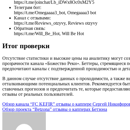
https://t.me/joinchat/Lb_iDWx8Oc0xM2Y5
Телеграм бот:
https://t.me/Omegaaaa3_bot, Omegaaaa3 bot
Канал с отзывами:
https://t.me/Reviews_otzyvy, Reviews otzyvy
Обратная связь:
https://t.me/Will_Be_Hot, Will Be Hot
Итог проверки
Отсутствие статистики и высокие цены на аналитику могут со
прозрачности канала «Божество Реки». Беттеры, стремящиеся п
предпочитают каналы с подтвержденной проходимостью и дета
В данном случае отсутствие данных о проходимости, а также в
отталкивающими потенциальных клиентов. Рекомендуется быт
ставочных прогнозов и предпочитать те, которые предоставл
отзывы от реальных пользователей.
Навигация
Обзор канала “FC KEFIR” отзывы о каппере Сергей Никифоро
Обзор проекта “Betzona” отзывы о капперах Бетзона
по
записям