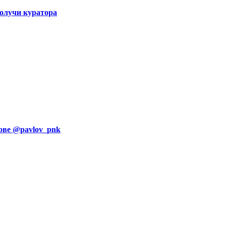
Получи куратора
ове @pavlov_pnk