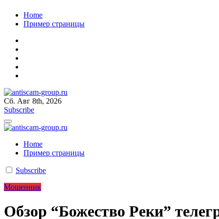
Перейти
Home
к
Пример страницы
содержанию
Сб. Авг 8th, 2026
antiscam-group.ru
мошенник будет пойман
Subscribe
antiscam-group.ru
мошенник будет пойман
Home
Пример страницы
Subscribe
Мошенник
Обзор “Божество Реки” телег