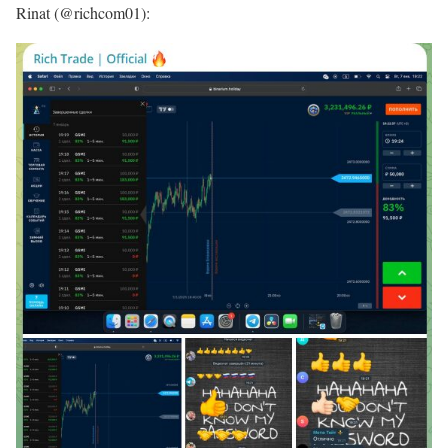
Rinat (@richcom01):