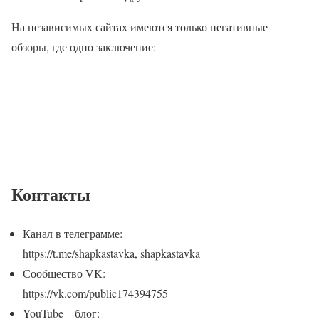
На независимых сайтах имеются только негативные
обзоры, где одно заключение:
Контакты
Канал в телеграмме:
https://t.me/shapkastavka, shapkastavka
Сообщество VK:
https://vk.com/public174394755
YouTube – блог: