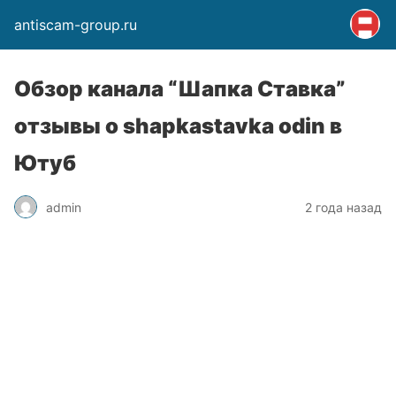
antiscam-group.ru
Обзор канала “Шапка Ставка”
отзывы о shapkastavka odin в
Ютуб
admin
2 года назад