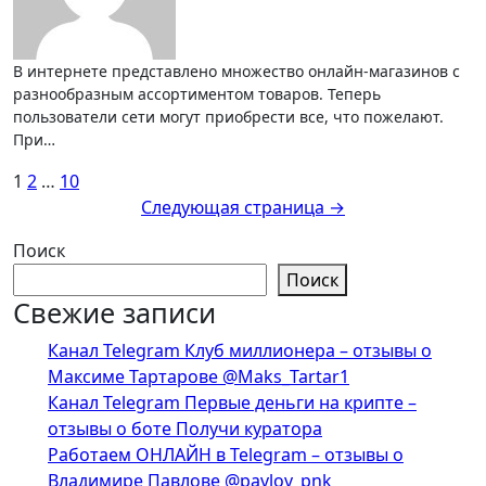
В интернете представлено множество онлайн-магазинов с
разнообразным ассортиментом товаров. Теперь
пользователи сети могут приобрести все, что пожелают.
При…
Пагинация
1
2
…
10
Следующая страница →
записей
Поиск
Поиск
Свежие записи
Канал Telegram Клуб миллионера – отзывы о
Максиме Тартарове @Maks_Tartar1
Канал Telegram Первые деньги на крипте –
отзывы о боте Получи куратора
Работаем ОНЛАЙН в Telegram – отзывы о
Владимире Павлове @pavlov_pnk